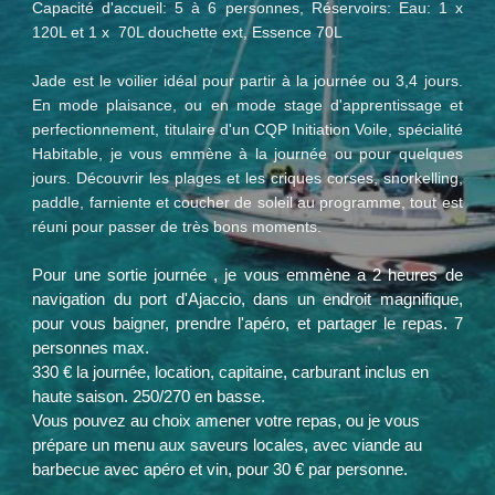
Capacité d'accueil: 5 à 6 personnes, Réservoirs: Eau: 1 x
120L et 1 x 70L douchette ext, Essence 70L
Jade est le voilier idéal pour partir à la journée ou 3,4 jours.
En mode plaisance, ou en mode stage d'apprentissage et
perfectionnement, titulaire d'un CQP Initiation Voile, spécialité
Habitable, je vous emmène à la journée ou pour quelques
jours. Découvrir les plages et les criques corses, snorkelling,
paddle, farniente et coucher de soleil au programme, tout est
réuni pour passer de très bons moments.
Pour une sortie journée , je vous emmène a 2 heures de
navigation du port d'Ajaccio, dans un endroit magnifique,
pour vous baigner, prendre l'apéro, et partager le repas. 7
personnes max.
330 € la journée, location, capitaine, carburant inclus en
haute saison. 250/270 en basse.
Vous pouvez au choix amener votre repas, ou je vous
prépare un menu aux saveurs locales, avec viande au
barbecue avec apéro et vin, pour 30 € par personne.