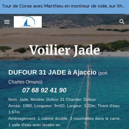
Tour de Corse avec Matthieu en moniteur de voile, sur Ithaka ou Margaë, 2 semaines en Juin. 6000 €
Skip to main content
Skip to navigation
Voilier Jade
D
UFOUR 31 JADE
à Ajaccio
(port
Charles Ornano)
07 68 92 41 90
Nom: Jade, Modèle: Dufour 31 Chantier: Dufour
Année: 1980, Longueur: 9m50, Largeur: 3.20m, Tirant d'eau:
1.67m
Aménagement: 1 cabine double, 3 couchettes dans le carré,
1 salle d'eau avec lavabo wc